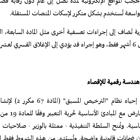
75، يُسمح بحجب المواقع الإلكترونية لمدة تصل إلى عام دون رقابة ق
سعة تُستخدم بشكل متكرر لإسكات المنصات المستقلة.
ة تُضاف إلى إجراءات تعسفية أخرى مثل المادة السابعة، التي ت
منصات.
تُعيد مسودة القانون إحي
إلكترونية، وهو ما
ياسية. وتُمنح السلطة التنفيذية - ممثلة بالوزير - صلاحيا
ضمانات قانونية واضحة. وتُستثنى من هذه الشروط فقط ا