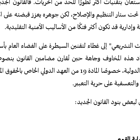
استعان بتقنيات أكثر تطورًا للحد من الحريات. فالقانون الجدي
 تحت ستار التنظيم والإصلاح، لكن جوهره يعزز قبضته على ال
وإدارية قد تكون أكثر فتكًا من الأساليب الأمنية التقليدية.
التشريعي" إلى غطاء لتقنين السيطرة على الفضاء العام بأس
اد هذه المخاوف وجاهة حين تُقارن مضامين القانون بنصوص
والالتزامات الحقوقية الدولية، خصوصًا المادة 19 من العهد الدولي 
والتعسفية على حرية التعبير.
 لبعض بنود القانون الجديد: