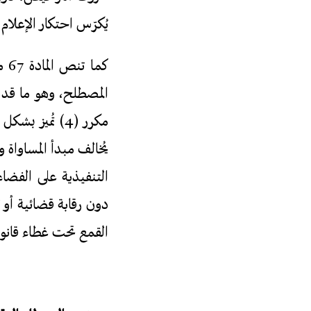
يُكرّس احتكار الإعلام 
مكرر (4) تُمي
يُخالف مبدأ المساواة و
التنفيذية على الفضا
دون رقابة قضائية أو تش
القمع تحت غطاء قانون