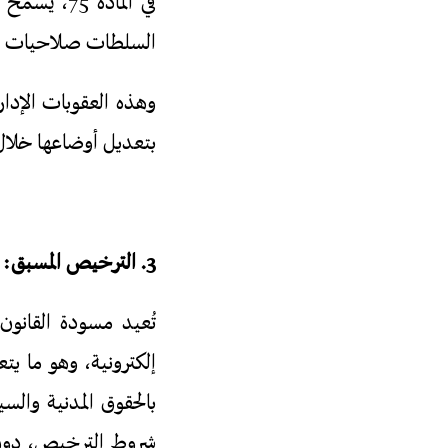
في المادة 
السلطات صلاحيات وا
وهذه العقوبات الإداري
بتعديل أوضاعها خلال 6 أشهر فقط، وهو إجراء قد يؤدي إلى الإغلاق القسري لعشرات ال
3. الترخيص المسبق: هندسة رقمية للإقصاء
بالحقوق المدنية والس
شروط الترخيص، دون 