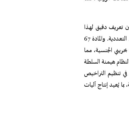
دنية" دون تعريف دقيق لهذا
المصطلح، وهو ما قد يُستخدم لاستبعاد النشطاء والمعارضين السياسيين، ويقوّض التعددية. والمادة 67
ل بحريني الجنسية، مما
ا النظام هيمنة السلطة
 في تنظيم التراخيص
بما يُعيد إنتاج آليات