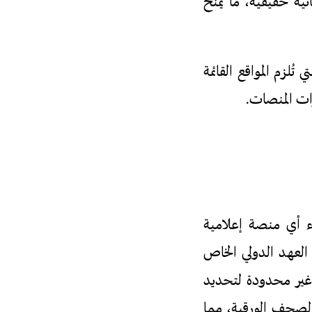
ضائية حقيقية، ما يمنح
ُلزم المواقع القائمة
اء نظام "الترخيص المسبق" (المادة 67 مكرر 2) لإنشاء أي منصة إعلامية
 يتعارض مع المبادئ الأساسية لحرية التعبير وفقًا للمادة 19 من العهد الدولي الخاص
ت غير محدودة لتحديد
لصحف الورقية، مما