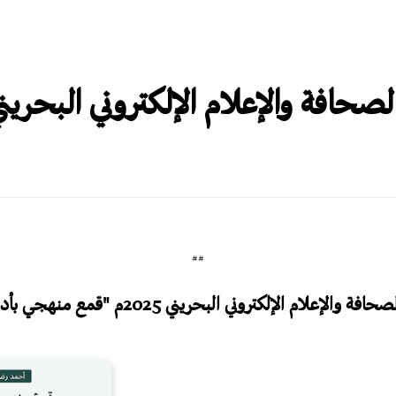
افة والإعلام الإلكتروني البحريني 025
##
ام الإلكتروني البحريني 2025م "قمع منهجي بأدوات عصرية"