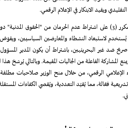
التقليدي ويقيد الابتكار في الإعلام الرقمي.
كما تنص المادة 67 مكرر (3) على اشتراط عدم الحرمان من "الحقوق الم
ز بشكل صريح ضد غير البحرينيين، باشتراط أن يكون المدير المسؤو
يمنع المشاركة الفاعلة من الجاليات المقيمة. وبالتالي يُرسّخ هذ
ء الإعلامي الرقمي، من خلال منح الوزير صلاحيات مطلقة
ريعية فعّالة، مما يُقيّد التعددية، ويُقصي الكفاءات المستقلة، 
ي.