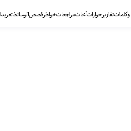
وكلمات
تقارير
حوارات
أبحاث
مراجعات
خواطر
قصص
الوسائط
تغريد