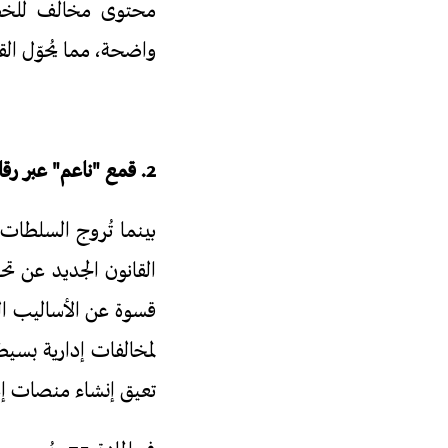
واضحة، مما يُحوّل القا
2. قمع "ناعم" عبر رقابة مالية وإدارية مشددة
بينما تُروج السلطات
القانون الجديد عن تح
لمخالفات إدارية بسي
تعيق إنشاء منصات إع