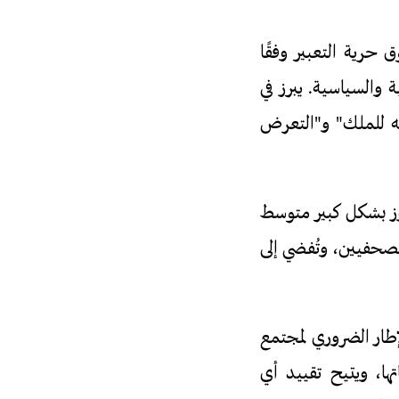
ي لعام 2025 انتهاكًا صريحًا لحقوق حرية التعبير وفقًا
بالحقوق المدنية والسياسية. يبرز في
69، التي تجرّم "النقد الموجه للملك" و"التعرض
ني، وهو مبلغ يتجاوز بشكل كبير متوسط
صحفيين، وتُفضي إلى
 تحت مسمى "الإطار الضروري لمجتمع
ها، ويتيح تقييد أي