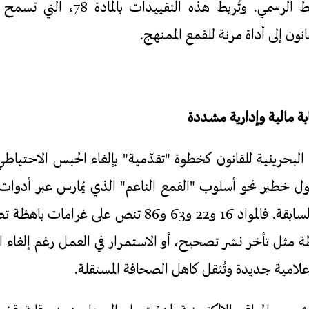
محتوى مخالف للخط الرسمي. وتُربط هذه
نون إلى أداة مرنة للقمع الممنهج.
 البحرينية للقانون كخطوة "تقدّمية" بإلغاء الحبس الاحتي
ول خطير نحو أسلوب "القمع الناعم" الذي يُمارس عبر أدوات م
طة مثل تأخر نشر تصحيح، أو الاستمرار في العمل رغم إلغاء 
لامية جديدة وتُثقل كاهل الصحافة المستقلة.