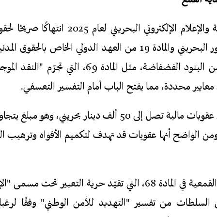
يشكّل قانون الصحافة والإعلام الإلكتروني البحرين
للمادة 23 من الدستور البحريني والمادة 19 من العهد الدولي الخاص 
هذا القانون العديد من البنود الفضفاضة، مثل المادة 
معايير محددة، مما يفتح الباب أمام التفسير التعسفي.
وتنص هذه المادة على عقوبات مالية تصل إلى 50 ألف دينار بحري
من الواضح أنها عقوبات قد تهدف لتكميم الأفواه وترهيب ال
تستمر هذه الأدوات القمعية في المادة 68، التي تقيّد حرية التعبير
ّن السلطات من تفسير "التهديد للأمن الوطني" وفقًا لرغبات