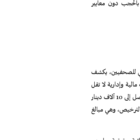
 التقييدات بالمادة 78، التي تسمح بالحجب دون معايير
اطي للصحفيين، يكشف
الية وإدارية لا تقل
قسوة عن الأساليب السابقة. فالمواد 16 و22 و63 و86 تنص على غرامات باهظة تصل إلى 10 آلاف دينار
الترخيص، وهي مبالغ