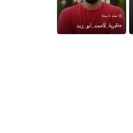
منذ 1 سنة
#الحرية_لأحمد_أبو_زيد