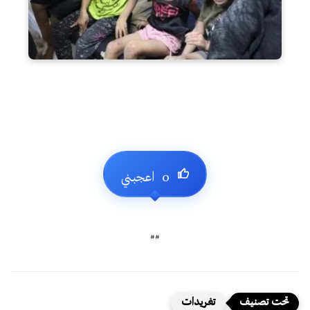
##
تغريدات