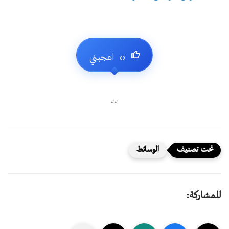
##
الوسائط
للمشاركة: