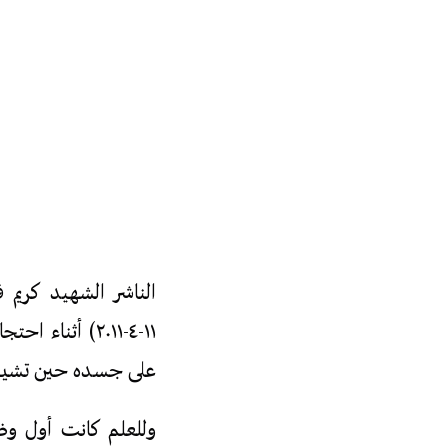
الناشر الشهيد كري
١١-٤-٢٠١١) أث
على جسده حين تشييع
وللعلم كانت أول وظي