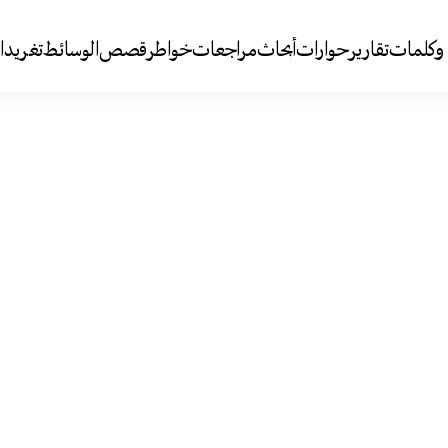
وكلمات
تقارير
حوارات
أبحاث
مراجعات
خواطر
قصص
الوسائط
تغريد