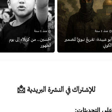
منذ 1 سنة
منذ 1 سنة
أبو عبيدة: تقريعٌ نبويٌّ للضمير
الحُسَين… من كربلاء إلى يوم
الكوني
الظهور
للإشتراك في النشرة البريدية 📩