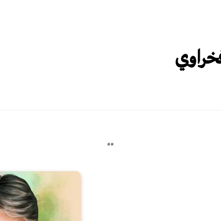
فخراوي
##