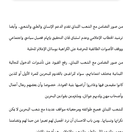
من صور التضامن مع الشعب اللبناني تقديم الدعم الإنساني والطبي والشعبي.. وأيضا
ترشيد الخطاب الإعلامي وعدم استباق لجان التحقيق بإتهام فصيل سياسي واجتماعي
ووقف الأصوات الطائفية المحرضة على الكراهية بوسائل الإعلام المحلية
من صور التضامن مع الشعب اللبناني.. رفع القيود على تأشيرات الدخول للجالية
اللبنانية بمختلف انتماءاتهم، سواء للراغبين بالقدوم للبحرين للمرة الأولى أو للذين
كانوا مقيمين فيها وغادروا أراضيها بنية العودة.. خصوصا وأن بعضهم رجال أعمال
وأصحاب مهن ولديهم عوائل، وملتزمين بقوانين البحرين
للشعب اللبناني بجميع طوائفه ومرجعياته مواقف عديدة مع شعب البحرين لا يمكن
نكرانها ونسيانها.. ومن باب الاحسان أن نرد الجميل لهم تعبيرا عن حبنا لهم وتضامننا