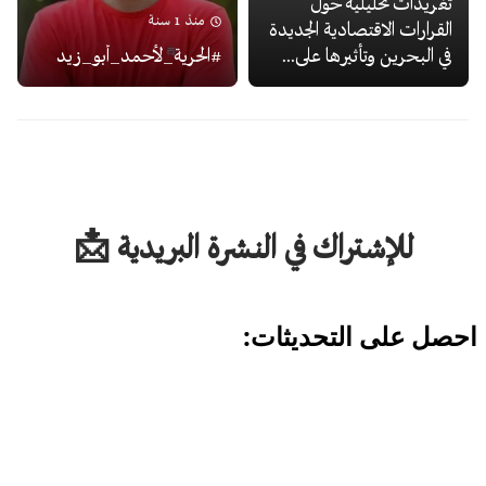
تغريدات تحليلية حول
منذ 1 سنة
القرارات الاقتصادية الجديدة
في البحرين وتأثيرها على...
#الحرية_لأحمد_أبو_زيد
للإشتراك في النشرة البريدية 📩