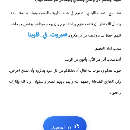
معهم، والدعم المالي والطبي والشعبي والإعلامي هو أضعف الإيمان
‏نقف مع الشعب اللبناني الشقيق في هذه الظروف الصعبة ونؤكد تضامننا معه..
ونسأل الله تعالى أن يخفف عنهم ويلطف بهم وأن يرحم موتاهم ويشفي جرحاهم..
#بيروت_في_قلوبنا
اللهم احفظ لبنان وشعبه من كل مكروه. ‎
‏شعب لبنان العظيم..
أنتم شعب أكبر من الألم.. وأقوى من الموت.
قلوبنا معكم ودعواتنا لله تعالى أن يحفظكم من كل سوء ومكروه وأن يشافي الجرحى،
وكل التعازي للضحايا رحمهم الله وألهم ذويهم الصبر والسلوان، وإنّا لله وإنّا إليه
راجعون.