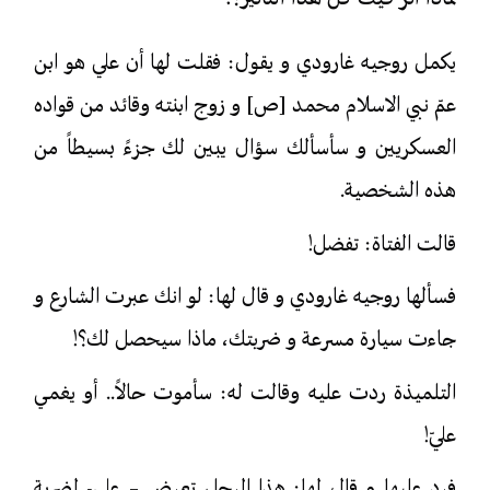
يكمل روجيه غارودي و يقول: فقلت لها أن علي هو ابن
عمّ نبي الاسلام محمد [ص] و زوج ابنته وقائد من قواده
العسكريين و سأسألك سؤال يبين لك جزءً بسيطاً من
هذه الشخصية.
قالت الفتاة: تفضل!
فسألها روجيه غارودي و قال لها: لو انك عبرت الشارع و
جاءت سيارة مسرعة و ضربتك، ماذا سيحصل لك؟!
التلميذة ردت عليه وقالت له: سأموت حالاً.. أو يغمي
عليّ!
فرد عليها و قال لها: هذا الرجل تعرض – علي- لضربة