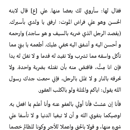
فقال لها: سأروي لك بعضا منها. علي [ع] قال لابنه
الحسن وهو علي فراش الموت: ارفق يا ولدي بأسيرك.
(يقصد الرجل الذي ضربه بالسيف و هو ساجد) وارحمه
و أحسن اليه و أشفق اليه بحقي عليك. أطعمه يا بنيّ مما
تأكل واسقه مما تشرب ولا تقيد له قدما و لا تغلّ له يدا
فإن انا مِتُّ، فاقتصّ منه بأن تقتله بضربة واحدة. ولا
تحرقه بالنار و لا تمثّل بالرجل، فإني سمعت جدك رسول
الله يقول: اياكم والمثلة ولو بالكلب العقور.
فأنا إن عشتُ فأنا أولي بالعفو عنه وأنا أعلم بما افعل به.
اوصيكما بتقوي الله و أن لا تبغيا الدنيا و لا تأسفا علي
شيءٍ منها، و قولا بالحق واعملا للأجر وكونا للظالم خصما