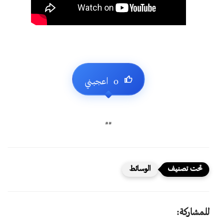
##
الوسائط
للمشاركة: