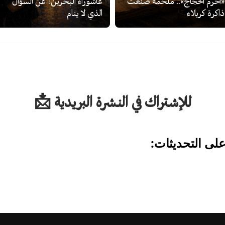
«أحرم الحجاج».. ملحمة صنعت
عاشوراء البحرين: عن السؤال
ذاكرة كربلاء
الذي لا ينام
للإشتراك في النشرة البريدية 📩