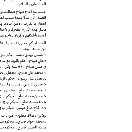
البيت عليهم السلام.
جلسنا مع الحاج صباح عبدالمحسن ر
الطيبة.. كان متألما بشدة بسبب اعتق
اعتقال ما يقارب 0
معيل لهذه الأسرة الفقيرة، والأحفاد
أغنياء بأخلاقهم وأقوياء بإيمانهم و
النظام الحاكم أمعن بعقاب أبناء ه
من أبناءها.. وهم:
1.حسين مهدي محمد.. حكم بالمؤبد مع سحب الجنسية.
2.علي صباح.. حكم بالمؤبد مع سحب الجنسية.
3.حسن صباح .. 68 سنة ولازال يحاكم على قضايا أخرى.
4.محمد علي صباح… معتقل لم يحاكم في عدة قضايا منها التفجير والاسلحة.
5.عقيل عبد الرسول .. حكم بالمؤبد مع سحب الجنسية.
6.حسن أدريس .. معتقل ولم يصدر الحكم عليه بعد.
7.أحمد محمد صالح… معتقل ولم يصدر الحكم عليه بعد.
8.حسن محمد صالح… حوكم ب 15 سنة وقضايا أخرى.
9.طه محمد صالح… حوكم ب 15 سنة وقضايا أخرى.
10. الحاج صالح عيسى.. حوكم ب 5 سنوات بتهمة التستر على مطلوبين.
ولا يزال هناك مطلوبين من ذات ا
1.محمد جواد صباح… محكوم بالمؤبد وسحب الجنسية منه.
2.عبد المحسن صباح… محكوم بالمؤبد وسحب الجنسية منه.