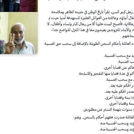
جل كبير السن، تقرأ تاريخ الوطن في جبينه الطاهر وملامحه
ال أبناؤه، وعائلته من العوائل الفقيرة المستهدفة أمنيا حيث تم
1 من أبناءها ورجالاتها، فأصبح البيت خاويا ألا من رجال كبار ونساء وأطفال.. لا
 والأبناء المتزوجين يعيشون معا في هذا المنزل المتواضع جدا،
شجاعتهم.
ذه العائلة بأحكام السجن الطويلة بالإضافة إلى سحب حق الجنسية
لعائلة صدرت بحقهم أحكام بالسجن.. وهم: