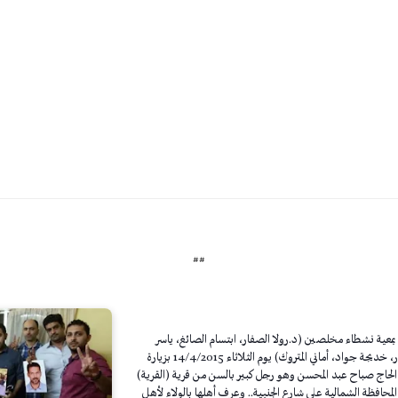
##
بمعية نشطاء مخلصين (د.رولا الصفار، ابتسام الصائغ، ياسر
الناصر، فيصل هيات، أحمد الصفار، خديجة جواد، أماني المتروك) يوم الثلاثاء 14/4/2015 بزيارة
 الحاج صباح عبد المحسن وهو رجل كبير بالسن من قرية (القرية)
حافظة الشمالية على شارع الجنبية.. وعرف أهلها بالولاء لأهل