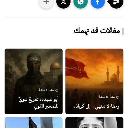
مقالات قد تهمك
منذ 1 سنة
منذ 0 سنة
أبو عبيدة: تقريعٌ نبويٌّ
رحلة لا تنتهي… إلى كربلاء
للضمير الكوني