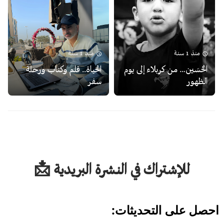
منذ 1 سنة
منذ 1 سنة
الحُسَين… من كربلاء إلى يوم
الحياة.. قلم وكتاب ورحلة
الظهور
سفر
للإشتراك في النشرة البريدية 📩