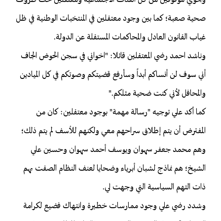
ويحوي موقوفين من كل الفئات الاجتماعية ومعتقلين تحت ظروف
صحية صعبة؛ كما بين وجود معتقلين في المنتخبات الوطنية في ظل
غياب القانون العادل والمحاكمات المستقلة عن الدولة.
وناشد احمد رضي المعتقلين قائلا: "اخواني في سجن الحوض الجاف
أني سوف لن أنساكم أبداً وسأرفع قضيتكم وصوتكم في كل الميادين
والمحافل لأني كنت ضحية مثلكم."
كما أكد علي توجيه "رسالة مهمة" بوجود معتقلين: كان من
المفترض أن يتم إطلاق سراحهم معي ولكنهم للأسف لم يتم ذلك؛
وهم محمد جعفر سهوان ويوسف أحمد سهوان وحسين علي
الشيخ؛ هم نماذج لشبان أبرياء وضحايا لعنف النظام الصقت بهم
ذات التهم السياسية التي وجهت لي.
وشدد رضي علي وجود ممارسات خطيرة وانتهاك فضيع لكرامة