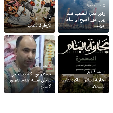
منذ 5 شهرًا
رضي يحذر: التصعيد ضد
منذ 7 شهرًا
إيران يحوّل الخليج إلى ساحة
حرب...
الأرقام لا تكذب
منذ 1 سنة
منذ 8 شهرًا
أحمد رضي: كيف سيحمي
"بحارنة البنادر": ذاكرة تقاوم
المواطن نفسه عندما تتجاوز
النسيان.
الأسعار...