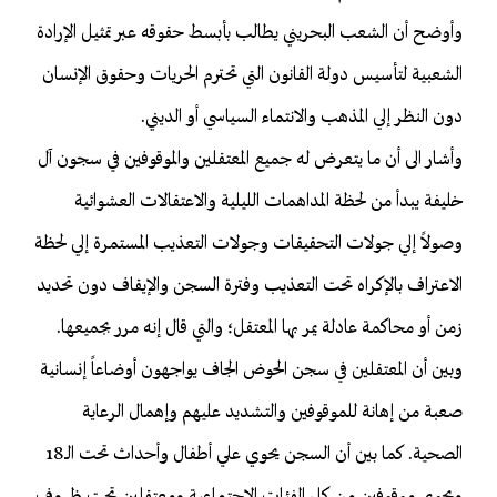
وأوضح أن الشعب البحريني يطالب بأبسط حقوقه عبر تمثيل الإرادة
الشعبية لتأسيس دولة القانون التي تحترم الحريات وحقوق الإنسان
دون النظر إلي المذهب والانتماء السياسي أو الديني.
وأشار الى أن ما يتعرض له جميع المعتقلين والموقوفين في سجون آل
خليفة يبدأ من لحظة المداهمات الليلية والاعتقالات العشوائية
وصولاً إلي جولات التحقيقات وجولات التعذيب المستمرة إلي لحظة
الاعتراف بالإكراه تحت التعذيب وفترة السجن والإيقاف دون تحديد
زمن أو محاكمة عادلة يمر بها المعتقل؛ والتي قال إنه مرر بجميعها.
وبين أن المعتقلين في سجن الحوض الجاف يواجهون أوضاعاً إنسانية
صعبة من إهانة للموقوفين والتشديد عليهم وإهمال الرعاية
الصحية. كما بين أن السجن يحوي علي أطفال وأحداث تحت الـ18