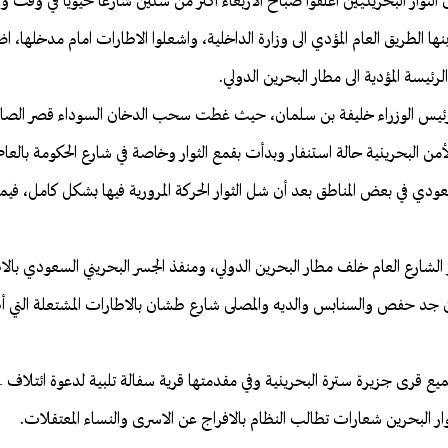
 الثوار البحرينيين اغلقوا صباح الاربعاء اكثر من ستين شارعاً حيوياً في وقت وا
 الطريق العام المؤدي الى وزارة الداخلية، واشعلوا الاطارات امام مدخلها، اض
لرئيسة المؤدية الى مطار البحرين الدولي.
رئيس الوزراء خليفة بن سلمان، حيث غطت سحب الدخان السوداء قصر الصافر
ن البحرينية حالة استنفار وبدأت بقمع الثوار وخاصة في شارع الحكومة بالعاصم
عودي في بعض المناطق بعد أن شل الثوار الحركة المرورية فيها بشكل كامل، ف
ر الشارع العام خلف مطار البحرين الدولي، ومنفذ الجسر البحريني السعودي بالا
 جد حفص والسنابس والديه والمصلى شارع طشان بالاطارات المشتعلة التي 
ر البحرين شعارات تطالب النظام بالافراج عن الاسرى والنساء المعتقلات.