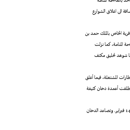
حد بالعاصمة المنامة
افة الى اغلاق الشوارع
ية الخاص بالملك حمد بن
ة المنامة، كما نزلت
يما شوهد تحليق مكثف
طارات المشتعلة، فيما أغلق
أطلقت أعمدة دخان كثيفة
كما اشعلت الاطارات في جميع قرى جزيرة سترة البحرينية وفي مقدمتها قرية سفالة تلبية لدعوة ائتلاف 14 فبراير. وتصاعد الدخان