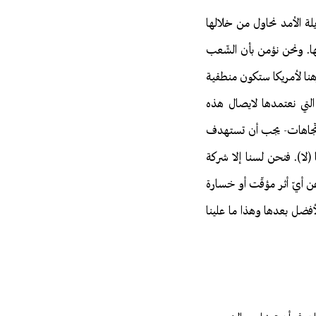
يلة الأمد نحاول من خلالها
ها. ونحن نؤمن بأن الشّعب
هنا لأمريكا ستكون منطقية
لتي نعتمدها لايصال هذه
الاتّجاهات- يجب أن تستهدف
ا (لا). فنحن لسنا إلا شركة
عن أيّ أثر مؤقّت أو خسارة
لأفضل بعدها وهذا ما علينا