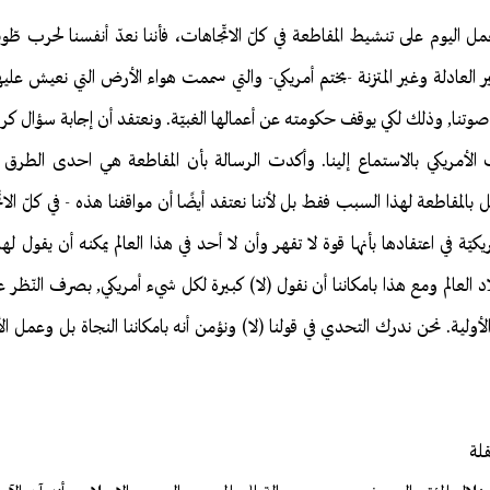
ل اليوم على تنشيط المقاطعة في كلّ الاتّجاهات، فأننا نعدّ أنفسنا لحرب طّو
العادلة وغير المتزنة -بختم أمريكي- والتي سممت هواء الأرض التي نعيش علي
صوتنا, وذلك لكي يوقف حكومته عن أعمالها الغبيّة. ونعتقد أن إجابة سؤال كر
لأمريكي بالاستماع إلينا. وأكدت الرسالة بأن المقاطعة هي احدى الطرق ا
ل بالمقاطعة لهذا السبب فقط بل لأننا نعتقد أيضًا أن مواقفنا هذه - في كلّ 
ريكيّة في اعتقادها بأنها قوة لا تقهر وأن لا أحد في هذا العالم يمكنه أن يقول له
العالم ومع هذا بامكاننا أن نقول (لا) كبيرة لكل شيء أمريكي, بصرف النّظر 
الأولية. نحن ندرك التحدي في قولنا (لا) ونؤمن أنه بامكاننا النجاة بل وعمل ا
لة