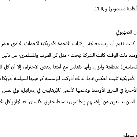
ان الصهيوني
انت تقيّم أسلوب معالجة الولايات المتّحدة الأمريكيّة لأحداث الحادي عشر
. ومنذ ذلك الوقت كانت الشركة تبحث - مثل كل العرب والمسلمين- عن دليل واح
ين) بمنطقيّة واتزان وأنها تتّعامل مع أمتنا ببعض الاحترام، إلا أن كلّ الر
دة الأمريكيّة تُثبت العكس تماما. لذلك أدركت المؤسسة كراهيتها لسياسة أمريكا
ّة الأخيرة فيّ الشرق الأوسط ودعمها الأعمى للإرهابيين في إسرائيل، وفي نف
-الذين يدافعون عن أراضيهم ويطالبون بابسط حقوق الأنسان- قد تجاوز كل الح
 شاملة