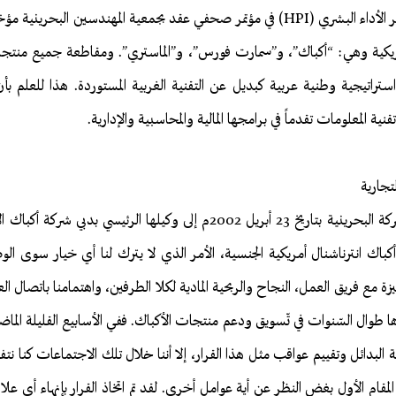
حيث أعلنت مؤسسة تطوير الأداء البشري (HPI) في مؤتمر صحفي عقد بجمعية المهندسين ال
ريكية وهي: “أكباك”، و”سمارت فورس”، و”الماستري”. ومقاطعة جميع منتجاتها
ية المعلومات تقدماً في برامجها المالية والمحاسبية والإدارية.
تجارية
وفي رسالة بعثتها إدارة الشركة البحرينية بتاريخ 23 أبريل 2002م إلى وكيلها ال
اك انترناشنال أمريكية الجنسية، الأمر الذي لا يترك لنا أي خيار سوى الو
ة مع فريق العمل، النجاح والربحية المادية لكلا الطرفين، واهتمامنا باتصال ال
ناها طوال السّنوات في تّسويق ودعم منتجات الأكباك. ففي الأسابيع القليلة ال
شة البدائل وتقييم عواقب مثل هذا القرار، إلا أننا خلال تلك الاجتماعات كنا ن
ي المقام الأول بغض النظر عن أية عوامل أخرى. لقد تم اتخاذ القرار بإنهاء أي ع