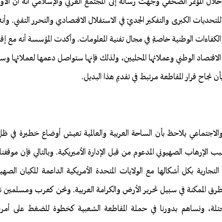
خلال المؤتمر الصحفي وجهت رسالة إلى المجتمع العربي والإسلامي أنه آن ال
لتحديات الكبرى والتفكير الجديّ في الاستقلال الاقتصادي والتحرر التقني. وأنه 
كفاءات الوطنية خاصةٍ في مجال تقنية المعلومات. وأكدت المؤسسة أنه مع إقدا
ى الاقتصاد الوطني وعملائها المحليين، ولذلك فإنها ستواصل دعمها لعملائها و
ن نجاح قرار المقاطعة مرتبط في تقديم هذا البديل.
ي والاجتماعي يلاحظ بأن الساحة العربية والعالمية تعيش أوضاع خطيرة في ظ
بب الإرهاب الصهيوني المدعوم من قبل الإدارة الأميريكية. وبالتالي فإن موق
التجارية بكل أشكالها مع الولايات المتحدة الأمريكية الداعمة للكيان الص
طرق الممكنة في سبيل تحرير الأرض والكرامة العربية. ونحن كعرب ومسلمين نق
تلة، ونساهم بدورنا في حملة المقاطعة الشعبية كخطوة للضغط على أمريكا ل