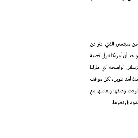
 من سبتمبر، الذي عبّر عن
د أنّ أمريكا تتولّى قضيّة
ّسائل الواضحة التي مازلنا
 منذ أمد طويل، لكنّ مواقف
س الوقت وصفها وتعاملها مع
دود في نظرها.