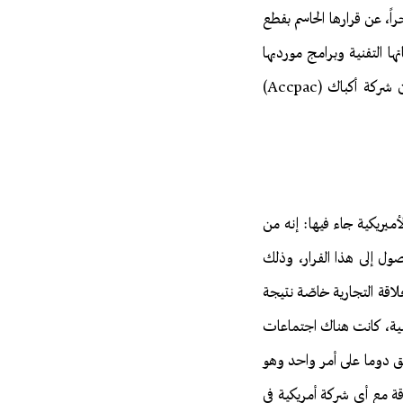
بحرينية مؤخراً، عن قرارها الحاسم بقطع
 التقنية وبرامج مورديها
وشركاءها، والاعتماد على استراتيجية وطنية عربية كبديل عن التقنية الغربية المستوردة. هذا للعلم بأن شركة أكباك (Accpac)
رئيسي بدبي شركة أكباك الأميريكية جاء فيها: إنه من
صول إلى هذا القرار، وذلك
علاقة التجارية خاصّة نتيجة
ماضية، كانت هناك اجتماعات
تفق دوما على أمر واحد وهو
لاقة مع أي شركة أمريكية في