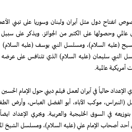
صوص انفتاح دول مثل آيران ولبنان وسوريا على تبني الأعما
المي وحصولها على الكثير من الجوائز. ويذكر على سبيل ا
سيح (عليه السلام)، ومسلسل النبي يوسف (عليه السلام
سل النبي سليمان (عليه السلام) الذي تتنافس على عرضه و
 أمريكية عالمية.
لإعداد حالياً في آيران لعمل فيلم ديني حول الإمام الحسين (
ثل (النبراس، موكب الآباء، أبو الفضل العباس، وأرض ال
 بتوزيعه في السوق الخليجية والعربية. ويجري الإعداد ايض
أحد أصحاب الإمام علي (عليه السلام)، ومسلسل الشيخ ال