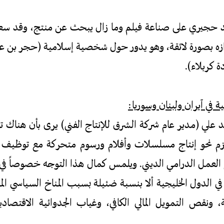
حجيري على صناعة فيلم وما زال يبحث عن منتج، وقد سع
زه بصورة لائقة، وهو يدور حول شخصية إسلامية (حجر بن عد
 كربلاء).
ة في آيران ولبنان وسوريا:
علي (مدير عام شركة الشرق للإنتاج الفني) يرى بأن هناك تو
ملتزم نحو إنتاج مسلسلات وأفلام ورسوم متحركة مع توظيف
 العمل الدرامي الديني. ويلمس كمال هذا التوجه خصوصاً في آي
ي الدول الخليجية ألا بنسبة ضئيلة بسبب المناخ السياسي الم
، ونقص التمويل المالي الكافي، وغياب الجدوائية الاقتصاد