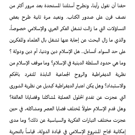
حقنا أن نقول رأينا، ونطرح أسئلتنا المستجدة بعد مرور أكثر من
نصف قرن على صدور الكتاب. ونعيد مرة ثانية طرح بعض
التساؤلات التي ما زالت تشغل الفكر العربي والإسلامي خصوصاً،
والذي ما زال البحث عن إجابة عنها تشغل بال العلماء والمفكرين
على حد السواء. أتساءل.. هل الإسلام دين ودنيا، أم دين ودولة ؟
وما هي حدود السلطة الدينية في الإسلام؟ وما موقف الإسلام من
نظرية الديمقراطية والروح الجماعية النابذة للتفرد بالحكم
والاستبداد؟ وهل يمكن اعتبار الديمقراطية كبديل عن نظرية الشورى
التي عجزت عن تقديم الحلول العمليّة لمشاكلنا وقضايانا العالقة؟
وهل قدم الإسلام حلولاً لمختلف قضايا العصر ومشاكله، في حين
عجزت مختلف التيارات الفكرية والسياسية عن ذلك؟ وما مدى
إمكانية نجاح المشروع الإسلامي في قيادة الدولة، قياساً بالتجربة