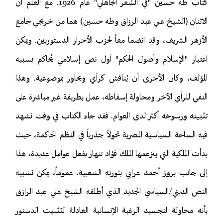
كتاب طه حسين "في الشعر الجاهلي" عام 1926. مع العلم أن
الاثنان (الشيخ علي عبد الرزاق وطه حسين) هما من خريجي جامع
الأزهر الشريف، وقد انضما معاً لحزب الأحرار الدستوريين. ويمكن
اعتبار "الإسلام وأصول الحكم" أول نص إسلامي يُحاكم بسببه
المؤلف، وكان الأحرى أن يُناقش كرأي ويحاور بموضوعية. وهذا
النفي للرأي الآخر ومحاولة إسقاطه، عمل بطريقة غير مباشرة على
تثبيته ورسوخه أكثر لدى العوام. فقد جاء الكتاب في وقت تشهد
فيه الساحة السياسية المصرية تحولاً جذرياً في النظم الحاكمة، حيث
بدأت الملكية التي يتزعمها الملك فؤاد تنهار بفعل عوامل عديدة، هذا
إلى جانب بروز أحمد عرابي بثورته الشعبية. عموماً، يمكن تشبيه
النص الديني/السياسي الجديد الذي أطلقه الشيخ علي عبد الرازق
بأنه محاولة لتجسيد الرغبة الإنسانية العادلة لتثبيت الدستور