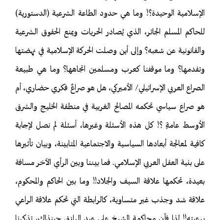
الإسلامية الوحيدة؟! وما هي حدود الطاعة الشرعية (الدستورية)
للحاكم المسلم الجائر، الذي يُصادر الحريات ويمنع الحقوق الشرعية
والقانونية عن شعبه؟ وإلى أين وصلت الحركة الإسلامية في نهضتها
وتقدمها؟ وما موقفنا كعرب ومسلمين اتجاهها؟ وما هي طبيعة
الصراع العربي الإسرائيلي/ الأميركي، هل هو صراعٌ فكري حضاري، أم
هو صراع سياسي تحكمه المصالح الغربية في منطقة الخليج والشرق
الأوسط عامةٍ ؟! كل هذه الأسئلة وغيرها، أسئلة لم نصل لإجابة
كافية لمعالجة أبعادها السياسية والاجتماعية المتابينة، وبيان تأثيرها
على بنية العقل العربي الإسلامي. فما بيننا وبين الرأي الآخر مسافة
بعيدة، تحكمها علاقة السيف والجلاد!! وما بين الحاكم والمحكوم،
علاقة شد وجذب غير متساوية، كالرابطة التي تحكم علاقة الراعي
برعيته!! لذا فأن محاكمة الشيخ علي عبد الرازق حينذاك، تذكرنا