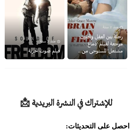
منذ 2 سنة
رحلة بين العقل والجنون:
منذ 2 سنة
مراجعة لفيلم 'دماغ
مشتعل' المستوحى من...
فيلم صوت الحرية
للإشتراك في النشرة البريدية 📩