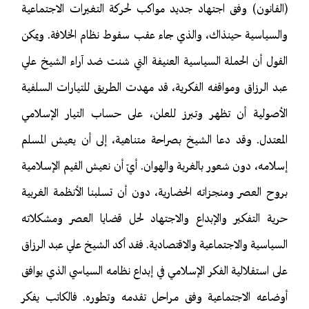
(القانون) وفق اجتهاد جديد مواكب لحركة التغيرات الاجتماعية
والسياسية حينذاك، والذي جاء عقب سقوط نظام الخلافة. ويمكن
القول أن الحملة السياسية العنيفة التي شنت ضد آراء الشيخ علي
عبد الرزاق ومواقفه الفكرية، قد مهدت الطريق للتيارات السلفية
الأصولية أن تظهر وتبرز للعلن، على حساب التيار الإسلامي
المعتدل. وقد دعا الشيخ بصراحة متناهية، إلى أن يعيش المسلم
إسلامه، دون شعور بالغربة والهوان. أيّ أن نعيش القيم الإسلامية
بروح العصر ومنجزاته الحضارية، دون أن تسلبنا الأنظمة الغربية
حرية التفكير والإبداع والاجتهاد لحل قضايا العصر ومشكلاته
السياسية والاجتماعية والاقتصادية. فقد أكد الشيخ علي عبد الرزاق
على استقلالية الفكر الإسلامي في إبداع نظامه السياسي الذي يوافق
أوضاعه الاجتماعية وفق مراحل تقدمه وتطوره. فالكاتب يفكر