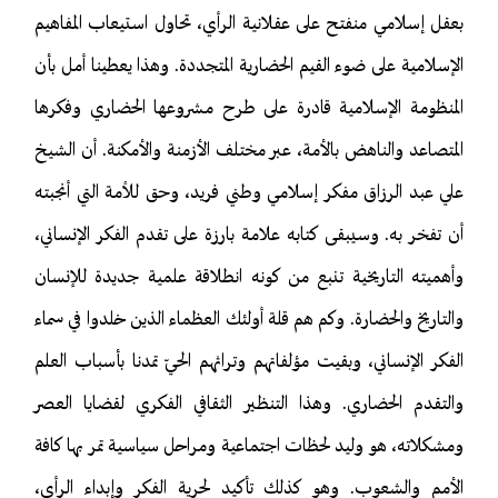
بعقل إسلامي منفتح على عقلانية الرأي، تحاول استيعاب المفاهيم
الإسلامية على ضوء القيم الحضارية المتجددة. وهذا يعطينا أمل بأن
المنظومة الإسلامية قادرة على طرح مشروعها الحضاري وفكرها
المتصاعد والناهض بالأمة، عبر مختلف الأزمنة والأمكنة. أن الشيخ
علي عبد الرزاق مفكر إسلامي وطني فريد، وحق للأمة التي أنجبته
أن تفخر به. وسيبقى كتابه علامة بارزة على تقدم الفكر الإنساني،
وأهميته التاريخية تنبع من كونه انطلاقة علمية جديدة للإنسان
والتاريخ والحضارة. وكم هم قلة أولئك العظماء الذين خلدوا في سماء
الفكر الإنساني، وبقيت مؤلفاتهم وتراثهم الحيّ تمدنا بأسباب العلم
والتقدم الحضاري. وهذا التنظير الثقافي الفكري لقضايا العصر
ومشكلاته، هو وليد لحظات اجتماعية ومراحل سياسية تمر بها كافة
الأمم والشعوب. وهو كذلك تأكيد لحرية الفكر وإبداء الرأي،