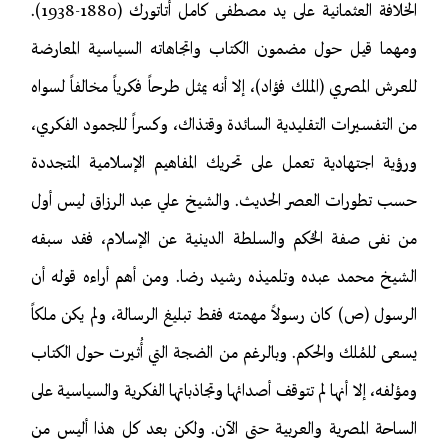
الخلافة العثمانية على يد مصطفى كامل أتاتورك (1880-1938).
ومهما قيل حول مضمون الكتاب واتجاهاته السياسية المعارضة
للعرش المصري (الملك فؤاد)، إلا أنه يمثل طرحاً فكرياً مخالفاً لسواه
من التفسيرات التقليدية السائدة وقتذاك، وكسراً للجمود الفكري،
ورؤية اجتهادية تعمل على تحريك المفاهيم الإسلامية المتجددة
حسب تطورات العصر الحديث. والشيخ علي عبد الرزاق ليس أول
من نفى صفة الحُكم والسلطة الدينية عن الإسلام، فقد سبقه
الشيخ محمد عبده وتلميذه رشيد رضا. ومن أهم أراءه قوله أن
الرسول (ص) كان رسولاً مهمته فقط تبليغ الرسالة، ولم يكن ملكاً
يسعى للمُلك والحكم. وبالرغم من الضجة التي أُثيرت حول الكتاب
ومؤلفه، إلا أنها لم تتوقف أصدائها وتجاذباتها الفكرية والسياسية على
الساحة المصرية والعربية حتى الآن. ولكن بعد كل هذا أليس من