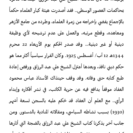
بمحاكمات العصور الوسطى.. فقد أصدرت هيئة كبار العلماء حكماً
بالإجماع يقضي بإخراجه من زمرة العلماء، وطرده من جامع الأزهر
ومعاهده، وقطع مرتبه، والعمل على عدم ترشيحه لأي وظيفة
دينية أو غير دينية… وقد صدر الحكم يوم الأربعاء 22 محرم
1344هـ 12 آب/ أغسطس 1925. وكان القرار سياسياً أكثر مما هو
حكم ديني نافذ، وبعدها أعتزل الشيخ علي عبد الرزاق ورفض إعادة
طبع كتابه حتى وفاته. وقد وقف حينذاك الأستاذ عباس محمود
العقاد موقفاً يدافع فيه عن حرية الكاتب، في نشر أفكاره وإبداء
الرأي.. مع العلم أن العقاد قد حُكم عليه بالسجن تسعة أشهر
(1930) بسبب نشاطه السياسي، ومقالاته المنادية بالدستور. ومن
جانب آخر يذكرنا كتاب الشيخ علي عبد الرزاق بالضجة التي أثارها